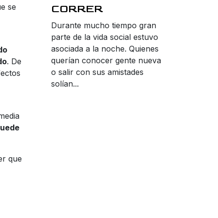
ue se
CORRER
Durante mucho tiempo gran
parte de la vida social estuvo
asociada a la noche. Quienes
do
querían conocer gente nueva
do
. De
o salir con sus amistades
fectos
solían...
 media
puede
er que