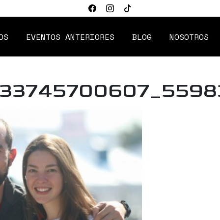
OS
EVENTOS ANTERIORES
BLOG
NOSOTROS
833745700607_5598