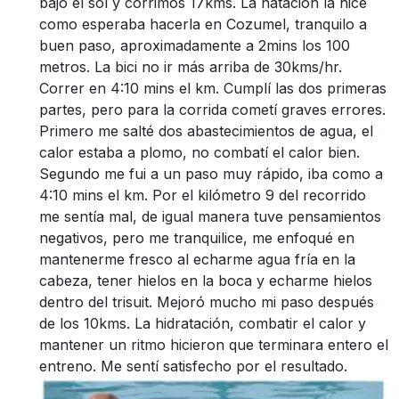
bajo el sol y corrimos 17kms. La natación la hice
como esperaba hacerla en Cozumel, tranquilo a
buen paso, aproximadamente a 2mins los 100
metros. La bici no ir más arriba de 30kms/hr.
Correr en 4:10 mins el km. Cumplí las dos primeras
partes, pero para la corrida cometí graves errores.
Primero me salté dos abastecimientos de agua, el
calor estaba a plomo, no combatí el calor bien.
Segundo me fui a un paso muy rápido, iba como a
4:10 mins el km. Por el kilómetro 9 del recorrido
me sentía mal, de igual manera tuve pensamientos
negativos, pero me tranquilice, me enfoqué en
mantenerme fresco al echarme agua fría en la
cabeza, tener hielos en la boca y echarme hielos
dentro del trisuit. Mejoró mucho mi paso después
de los 10kms. La hidratación, combatir el calor y
mantener un ritmo hicieron que terminara entero el
entreno. Me sentí satisfecho por el resultado.