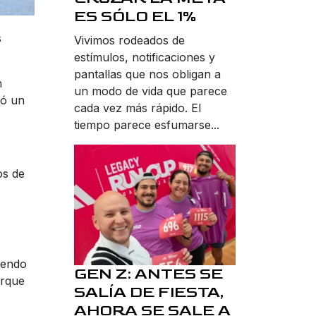
ES SÓLO EL 1%
s
Vivimos rodeados de
estímulos, notificaciones y
pantallas que nos obligan a
n
un modo de vida que parece
ró un
cada vez más rápido. El
tiempo parece esfumarse...
os de
iendo
GEN Z: ANTES SE
arque
SALÍA DE FIESTA,
AHORA SE SALE A