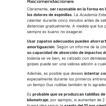
Recomendaciones
Claramente,
ser razonable en la forma en 
los dolores de espinillas
. La
Academia Esta
calentar durante cinco minutos antes de sal
distancias gradualmente. A medida que tus 
siempre es bueno no exagerar.
Usar zapatos adecuados pueden ahorrart
amortiguación
. Según un informe de la
Uni
su capacidad de absorción de impactos 
todavía se ve bien, es calzado con demasiad
golpes puede ser una valiosa adición a cual
Además, es posible que desees
intentar co
especialmente durante los primeros entren
un tiempo (tus rodillas también te lo agrade
Es
probable que se produzcan tablillas d
kilometraje
; por ejemplo, si aumentan de 2 
buena idea seguir la
«regla del 10 por cien