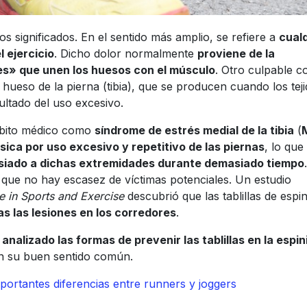
os significados. En el sentido más amplio, se refiere a
cual
l ejercicio
. Dicho dolor normalmente
proviene de la
es» que unen los huesos con el músculo
. Otro culpable 
 hueso de la pierna (tibia), que se producen cuando los tej
ultado del uso excesivo.
 ámbito médico como
síndrome de estrés medial de la tibia
(
ásica por uso excesivo y repetitivo de las piernas
, lo que
iado a dichas extremidades durante demasiado tiempo
que no hay escasez de víctimas potenciales. Un estudio
 in Sports and Exercise
descubrió que las tablillas de espini
as las lesiones en los corredores
.
alizado las formas de prevenir las tablillas en la espini
en su buen sentido común.
ortantes diferencias entre runners y joggers