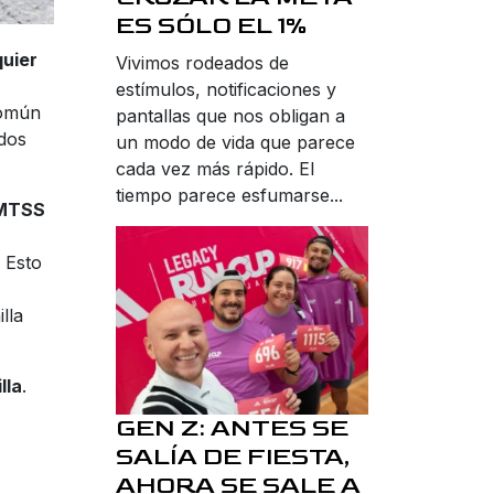
ES SÓLO EL 1%
quier
Vivimos rodeados de
estímulos, notificaciones y
común
pantallas que nos obligan a
idos
un modo de vida que parece
cada vez más rápido. El
tiempo parece esfumarse...
MTSS
. Esto
lla
lla
.
GEN Z: ANTES SE
SALÍA DE FIESTA,
AHORA SE SALE A