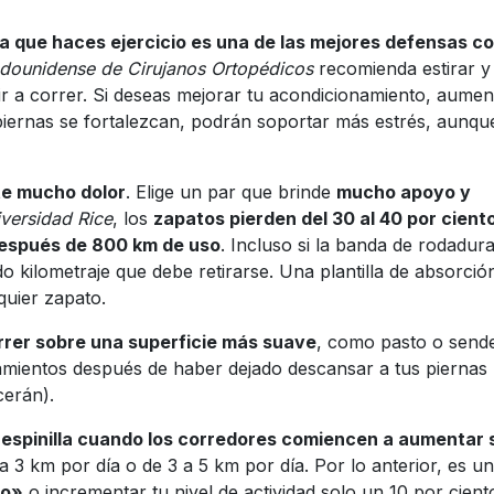
la que haces ejercicio es una de las mejores defensas c
dounidense de Cirujanos Ortopédicos
recomienda estirar y
ir a correr. Si deseas mejorar tu acondicionamiento, aumen
piernas se fortalezcan, podrán soportar más estrés, aunqu
e mucho dolor
. Elige un par que brinde
mucho apoyo y
versidad Rice
, los
zapatos pierden del 30 al 40 por cient
después de 800 km de uso
. Incluso si la banda de rodadur
o kilometraje que debe retirarse. Una plantilla de absorció
quier zapato.
rrer sobre una superficie más suave
, como pasto o send
amientos después de haber dejado descansar a tus piernas
cerán).
e espinilla cuando los corredores comiencen a aumentar 
a 3 km por día o de 3 a 5 km por día. Por lo anterior, es u
to»
o incrementar tu nivel de actividad solo un 10 por ciento