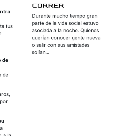
CORRER
ontra
Durante mucho tiempo gran
parte de la vida social estuvo
ta tus
asociada a la noche. Quienes
e
querían conocer gente nueva
o salir con sus amistades
solían...
o de
a
n de
eros,
 por
su
na
 a la